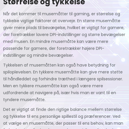
Størrelse og tykkelse
Når det kommer til musemåtter til gaming, er størrelse og
tykkelse vigtige faktorer at overveje. En større musemåtte
giver mere plads til bevægelse, hvilket er vigtigt for gamere,
der foretrækker lavere DPI-indstillinger og større bevægelser
med musen. En mindre musemåtte kan være mere
passende for gamere, der foretrækker højere DPI-
indstillinger og mindre bevægelser.
Tykkelsen af musemåtten kan også have betydning for
spiloplevelsen. En tykkere musemåtte kan give mere støtte
til håndleddet og forhindre træthed i længere spilsessioner.
Men en tykkere musemåtte kan også være mere
udfordrende at navigere på, især hvis man er vant til en
tyndere musemåtte.
Det er vigtigt at finde den rigtige balance mellem størrelse
og tykkelse til ens personlige spillestil og præferencer. Ved
at vælge en musemåtte, der passer til ens behov, kan man