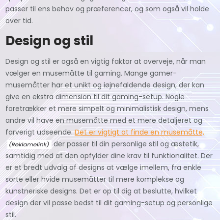
passer til ens behov og præferencer, og som også vil holde
over tid.
Design og stil
Design og stil er også en vigtig faktor at overveje, når man
vælger en musemåtte til gaming. Mange gamer-
musemåtter har et unikt og iøjnefaldende design, der kan
give en ekstra dimension til dit gaming-setup. Nogle
foretrækker et mere simpelt og minimalistisk design, mens
andre vil have en musemåtte med et mere detaljeret og
farverigt udseende.
Det er vigtigt at finde en musemåtte,
der passer til din personlige stil og æstetik,
samtidig med at den opfylder dine krav til funktionalitet. Der
er et bredt udvalg af designs at vælge imellem, fra enkle
sorte eller hvide musemåtter til mere komplekse og
kunstneriske designs. Det er op til dig at beslutte, hvilket
design der vil passe bedst til dit gaming-setup og personlige
stil.