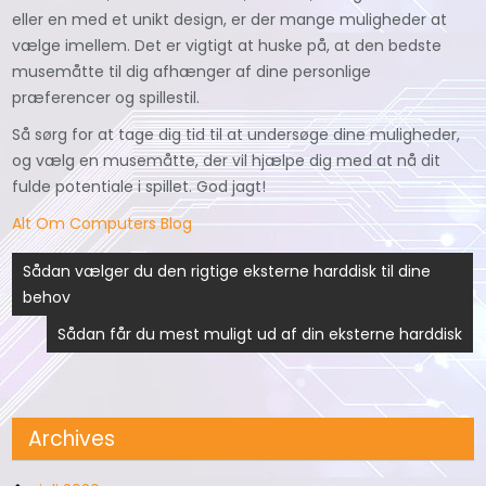
eller en med et unikt design, er der mange muligheder at
vælge imellem. Det er vigtigt at huske på, at den bedste
musemåtte til dig afhænger af dine personlige
præferencer og spillestil.
Så sørg for at tage dig tid til at undersøge dine muligheder,
og vælg en musemåtte, der vil hjælpe dig med at nå dit
fulde potentiale i spillet. God jagt!
Alt Om Computers Blog
Indlægsnavigation
Sådan vælger du den rigtige eksterne harddisk til dine
behov
Sådan får du mest muligt ud af din eksterne harddisk
Archives