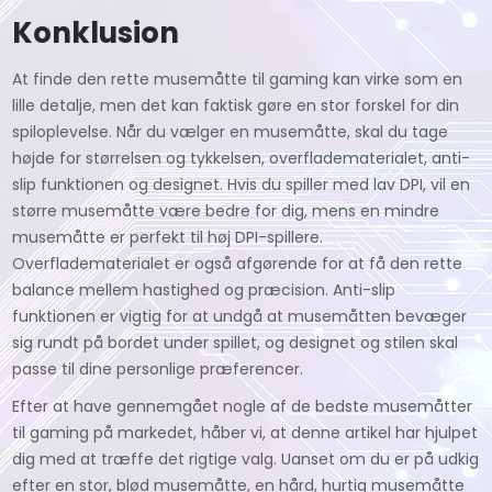
Konklusion
At finde den rette musemåtte til gaming kan virke som en
lille detalje, men det kan faktisk gøre en stor forskel for din
spiloplevelse. Når du vælger en musemåtte, skal du tage
højde for størrelsen og tykkelsen, overfladematerialet, anti-
slip funktionen og designet. Hvis du spiller med lav DPI, vil en
større musemåtte være bedre for dig, mens en mindre
musemåtte er perfekt til høj DPI-spillere.
Overfladematerialet er også afgørende for at få den rette
balance mellem hastighed og præcision. Anti-slip
funktionen er vigtig for at undgå at musemåtten bevæger
sig rundt på bordet under spillet, og designet og stilen skal
passe til dine personlige præferencer.
Efter at have gennemgået nogle af de bedste musemåtter
til gaming på markedet, håber vi, at denne artikel har hjulpet
dig med at træffe det rigtige valg. Uanset om du er på udkig
efter en stor, blød musemåtte, en hård, hurtig musemåtte