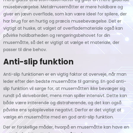
musebevægelse. Metalmusemåtter er mere holdbare og
giver en jævn overflade, som kan være ideel for spilere, der
har brug for en hurtig og præcis musebevægelse. Det er
vigtigt at huske, at valget af overflademateriale også kan
påvirke holdbarheden og rengøringsbehovet for din
musemåtte, så det er vigtigt at vælge et materiale, der
passer til dine behov.
Anti-slip funktion
Anti-slip funktionen er en vigtig faktor at overveje, når man
leder efter den bedste musemåtte til gaming. En god anti-
slip funktion vil sørge for, at musemåtten ikke bevæger sig
rundt på skrivebordet, mens man spiller intensivt. Dette kan
både være irriterende og distraherende, og det kan også
påvirke ens spiloplevelse negativt. Derfor er det vigtigt at
vælge en musemåtte med en god anti-slip funktion.
Der er forskellige måder, hvorpå en musemåtte kan have en