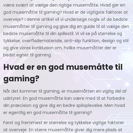
være svært at vælge den rigtige musemåtte. Hvad gør en
god musemåtte til gaming? Hvad er de vigtigste faktorer at
overveje? I denne artikel vil vi undersøge nogle af de bedste
musemåtter til gaming og give dig en guide til at vælge den
bedste musemåtte til din spillestil. Vi vil se på størrelse og
tykkelse, overflademateriale, anti-slip funktion, design og stil
og give vores konklusion om, hvilke musemåtter der er
bedst egnet til gaming.
Hvad er en god musemåtte til
gaming?
Når det kommer til gaming, er musemåtten en vigtig del af
udstyret. En god musemåtte kan være med til at forbedre
din præcision og give dig en bedre spiloplevelse. Men hvad
er egentlig en god musemåtte til gaming?
Først og fremmest er størrelse og tykkelse vigtige faktorer
at overveje. En større musemåtte giver dig mere plads at