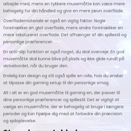
arbejde med, mens en tykkere musemåtte kan være mere
behagelig for din håndled og give en mere jævn overflade.
Overflademateriale er også en vigtig faktor. Nogle
foretrækker en glat overflade, mens andre foretrækker en
mere tekstureret overflade. Det afhænger af din spillestil og
personlige præferencer.
En anti-slip funktion er også noget, du skal overveje. En god
musemåtte skal kunne blive på plads og ikke glide rundt på
skrivebordet, når du bruger den.
Endelig kan design og stil også spille en rolle, hvis du ønsker
at tilpasse din gaming setup til din personlige smag.
Alt i alt er en god musemåtte til gaming en, der passer til
dine personlige præferencer og spillestil. Det er vigtigt at
vælge en musemåtte, der er behagelig at bruge i længere
perioder og kan hjælpe dig med at forbedre din præcision
og spiloplevelse.