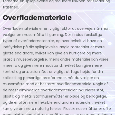
forbedre sin spiloplevelse og reducere risikoen for skader og
træthed.
Overflademateriale
Overflademateriale er en vigtig faktor at overveje, når man
vælger en musemåtte til gaming. Der findes forskellige
typer af overfladematerialer, og hver enkelt vil have en
indflydelse på din spiloplevelse. Nogle materialer er mere
glatte end andre, hvilket kan give en hurtigere og mere
præcis musebevægelse, mens andre materialer kan være
mere ru og give mere modstand, hvilket kan give mere
kontrol og præcision. Det er vigtigt at tage højde for din
spillestil og personlige præferencer, når du vælger en
musemåtte med et bestemt overflademateriale. Nogle af
de mest almindelige overfladematerialer inkluderer stof,
plastik og metal. Stofmusemåtter er bløde og behagelige,
og de er ofte mere fleksible end andre materialer, hvilket
kan give en mere naturlig følelse. Plastikmusemåtter er ofte
mere glatte end stofmusemåtter og giver en mere glidende