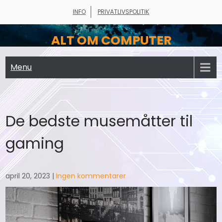
Skip
INFO
PRIVATLIVSPOLITIK
to
content
ALT OM COMPUTER
Menu
De bedste musemåtter til
gaming
april 20, 2023
|
Ingen kommentarer