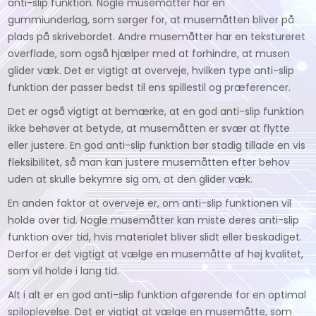
anti-slip funktion. Nogle musemåtter har en
gummiunderlag, som sørger for, at musemåtten bliver på
plads på skrivebordet. Andre musemåtter har en tekstureret
overflade, som også hjælper med at forhindre, at musen
glider væk. Det er vigtigt at overveje, hvilken type anti-slip
funktion der passer bedst til ens spillestil og præferencer.
Det er også vigtigt at bemærke, at en god anti-slip funktion
ikke behøver at betyde, at musemåtten er svær at flytte
eller justere. En god anti-slip funktion bør stadig tillade en vis
fleksibilitet, så man kan justere musemåtten efter behov
uden at skulle bekymre sig om, at den glider væk.
En anden faktor at overveje er, om anti-slip funktionen vil
holde over tid. Nogle musemåtter kan miste deres anti-slip
funktion over tid, hvis materialet bliver slidt eller beskadiget.
Derfor er det vigtigt at vælge en musemåtte af høj kvalitet,
som vil holde i lang tid.
Alt i alt er en god anti-slip funktion afgørende for en optimal
spiloplevelse. Det er vigtigt at vælge en musemåtte, som