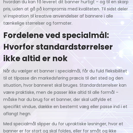
hvordan du kan få leveret dit banner hurtigt – og til en skarp
pris, uden at gå på kompromis med kvaliteten. Til sidst deler
vi inspiration til kreative anvendelser af bannere i alle
tænkelige størrelser og formater.
Fordelene ved specialmål:
Hvorfor standardstørrelser
ikke altid er nok
Når du vælger et banner i specialmål, får du fuld fleksibilitet
til at tilpasse din markedsføring præcis til det sted og den
situation, hvor banneret skal bruges. Standardstørrelser kan
være praktiske, men de passer ikke altid til alle formål –
måske har du brug for et banner, der skal udfylde et
specifikt vindue, dække en bestemt væg eller passe ind i et
aflangt hegn.
Med specialmål slipper du for upraktiske løsninger, hvor et
banner er for stort og skal foldes, eller for småt og ikke