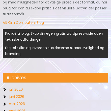
og med muligheden for at vælge præcis det format, du har
brug for, kan du skabe præcis det visuelle udtryk, der passer
til dit formål.
Alt Om Computers Blog
Indlægsnavigation
Fra idé til blog: Skab din egen gratis wordpress-side uden
tekniske udfordringer
Digital skiltning: Hvordan storskærme skaber synlighed og
branding
Archives
juli 2026
juni 2026
maj 2026
april 2026