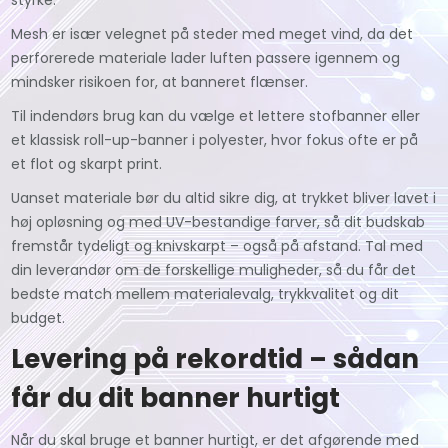
Mesh er især velegnet på steder med meget vind, da det
perforerede materiale lader luften passere igennem og
mindsker risikoen for, at banneret flænser.
Til indendørs brug kan du vælge et lettere stofbanner eller
et klassisk roll-up-banner i polyester, hvor fokus ofte er på
et flot og skarpt print.
Uanset materiale bør du altid sikre dig, at trykket bliver lavet i
høj opløsning og med UV-bestandige farver, så dit budskab
fremstår tydeligt og knivskarpt – også på afstand. Tal med
din leverandør om de forskellige muligheder, så du får det
bedste match mellem materialevalg, trykkvalitet og dit
budget.
Levering på rekordtid – sådan
får du dit banner hurtigt
Når du skal bruge et banner hurtigt, er det afgørende med