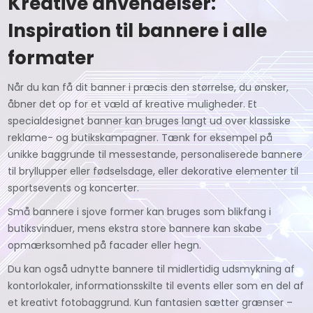
Kreative anvendelser:
Inspiration til bannere i alle
formater
Når du kan få dit banner i præcis den størrelse, du ønsker,
åbner det op for et væld af kreative muligheder. Et
specialdesignet banner kan bruges langt ud over klassiske
reklame- og butikskampagner. Tænk for eksempel på
unikke baggrunde til messestande, personaliserede bannere
til bryllupper eller fødselsdage, eller dekorative elementer til
sportsevents og koncerter.
Små bannere i sjove former kan bruges som blikfang i
butiksvinduer, mens ekstra store bannere kan skabe
opmærksomhed på facader eller hegn.
Du kan også udnytte bannere til midlertidig udsmykning af
kontorlokaler, informationsskilte til events eller som en del af
et kreativt fotobaggrund. Kun fantasien sætter grænser –