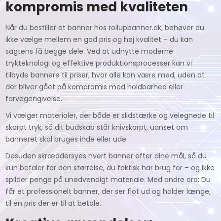
kompromis med kvaliteten
Når du bestiller et banner hos rollupbanner.dk, behøver du
ikke vælge mellem en god pris og høj kvalitet – du kan
sagtens få begge dele. Ved at udnytte moderne
trykteknologi og effektive produktionsprocesser kan vi
tilbyde bannere til priser, hvor alle kan være med, uden at
der bliver gået på kompromis med holdbarhed eller
farvegengivelse.
Vi vælger materialer, der både er slidstærke og velegnede til
skarpt tryk, så dit budskab står knivskarpt, uanset om
banneret skal bruges inde eller ude.
Desuden skræddersyes hvert banner efter dine mål, så du
kun betaler for den størrelse, du faktisk har brug for – og ikke
spilder penge på unødvendigt materiale. Med andre ord: Du
får et professionelt banner, der ser flot ud og holder længe,
til en pris der er til at betale.