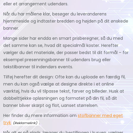
eller et arrangement udendørs.
Når du har målene klar, besøger du leverandørens
hjemmeside og indtaster bredden og højden på dit ønskede
banner.
Mange sider har endda en smart prisberegner, så du med
det samme kan se, hvad dit specialmål koster. Herefter
vælger du det materiale, der passer bedst til dit formål – for
eksempel presenningsbanner til udendørs brug eller
tekstilbanner til indendørs events.
Tilføj herefter dit design: Ofte kan du uploade en færdig fil,
men du kan også vælge at designe direkte i et online
værktøj, hvis du vil tilpasse tekst, farver og billeder. Husk at
dobbelttjekke opløsningen og formatet på din fil, så dit
banner bliver skarpt og flot, uanset størrelsen.
Her finder du mere information om
stofbanner med eget
tryk
.
Når alt er på plads, lægger du bestillingen i kurven, vælger