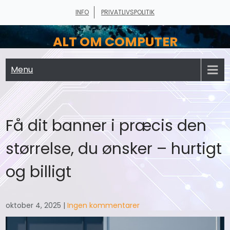
Skip
INFO
PRIVATLIVSPOLITIK
to
content
ALT OM COMPUTER
Menu
Få dit banner i præcis den
størrelse, du ønsker – hurtigt
og billigt
oktober 4, 2025
|
Ingen kommentarer