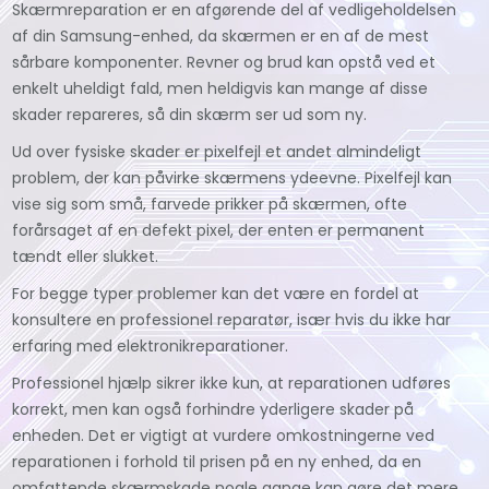
Skærmreparation er en afgørende del af vedligeholdelsen
af din Samsung-enhed, da skærmen er en af de mest
sårbare komponenter. Revner og brud kan opstå ved et
enkelt uheldigt fald, men heldigvis kan mange af disse
skader repareres, så din skærm ser ud som ny.
Ud over fysiske skader er pixelfejl et andet almindeligt
problem, der kan påvirke skærmens ydeevne. Pixelfejl kan
vise sig som små, farvede prikker på skærmen, ofte
forårsaget af en defekt pixel, der enten er permanent
tændt eller slukket.
For begge typer problemer kan det være en fordel at
konsultere en professionel reparatør, især hvis du ikke har
erfaring med elektronikreparationer.
Professionel hjælp sikrer ikke kun, at reparationen udføres
korrekt, men kan også forhindre yderligere skader på
enheden. Det er vigtigt at vurdere omkostningerne ved
reparationen i forhold til prisen på en ny enhed, da en
omfattende skærmskade nogle gange kan gøre det mere