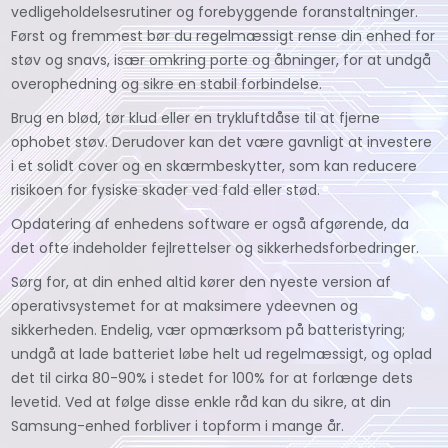
vedligeholdelsesrutiner og forebyggende foranstaltninger.
Først og fremmest bør du regelmæssigt rense din enhed for
støv og snavs, især omkring porte og åbninger, for at undgå
overophedning og sikre en stabil forbindelse.
Brug en blød, tør klud eller en trykluftdåse til at fjerne
ophobet støv. Derudover kan det være gavnligt at investere
i et solidt cover og en skærmbeskytter, som kan reducere
risikoen for fysiske skader ved fald eller stød.
Opdatering af enhedens software er også afgørende, da
det ofte indeholder fejlrettelser og sikkerhedsforbedringer.
Sørg for, at din enhed altid kører den nyeste version af
operativsystemet for at maksimere ydeevnen og
sikkerheden. Endelig, vær opmærksom på batteristyring;
undgå at lade batteriet løbe helt ud regelmæssigt, og oplad
det til cirka 80-90% i stedet for 100% for at forlænge dets
levetid. Ved at følge disse enkle råd kan du sikre, at din
Samsung-enhed forbliver i topform i mange år.