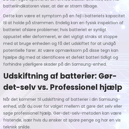
batteriindikatoren viser, at der er strøm tilbage.
Dette kan være et symptom på en fejl i batteriets kapacitet
til at holde på strømmen. Endelig kan en fysisk inspektion af
batteriet afsløre problemer; hvis batteriet er synligt
oppustet eller deformeret, er det vigtigt straks at stoppe
med at bruge enheden og få det udskiftet for at undgå
potentielle farer. At være opmærksom på disse tegn kan
hjælpe dig med at identificere et defekt batteri tidligt og
forhindre yderligere skader på din Samsung-enhed.
Udskiftning af batterier: Gør-
det-selv vs. Professionel hjælp
Når det kommer til udskiftning af batterier i din Samsung-
enhed, står du over for valget mellem at gøre det selv eller
søge professionel hjælp. Gør-det-selv-metoden kan være
fristende, især hvis du ønsker at spare penge og har en vis
teknisk snilde.