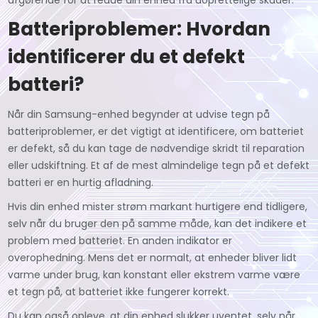
Batteriproblemer: Hvordan
identificerer du et defekt
batteri?
Når din Samsung-enhed begynder at udvise tegn på
batteriproblemer, er det vigtigt at identificere, om batteriet
er defekt, så du kan tage de nødvendige skridt til reparation
eller udskiftning. Et af de mest almindelige tegn på et defekt
batteri er en hurtig afladning.
Hvis din enhed mister strøm markant hurtigere end tidligere,
selv når du bruger den på samme måde, kan det indikere et
problem med batteriet. En anden indikator er
overophedning. Mens det er normalt, at enheder bliver lidt
varme under brug, kan konstant eller ekstrem varme være
et tegn på, at batteriet ikke fungerer korrekt.
Du kan også opleve, at din enhed slukker uventet, selv når