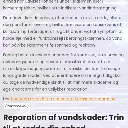
enhed har udviklet kondens under skærmen eller i
kameraoptikken, hvilket ofte indikerer vandindtrængning.
Derudover kan du opleve, at enheden ikke vil tænde, eller at
den genstarter uventet, hvilket kan være en konsekvens af
kortslutning forårsaget af fugt. Et andet vigtigt symptom at
holde øje med er funktionsfejl i berøringsskærmen, da vand
kan påvirke skærmens følsomhed og reaktion.
Endelig bør du inspicere enheden for korrosion, især omkring
opladningsporten og hovedtelefonstikket, da dette er
almindelige indgangspunkter for væske, der kan forårsage
langsigtede skader. Ved at identificere disse tegn tidligt kan
du tage de nødvendige skridt til at minimere skaderne og
øge chancerne for en vellykket reparation.
Her
finder du mere information om Samsung reparation
.
Reparation af vandskader: Trin