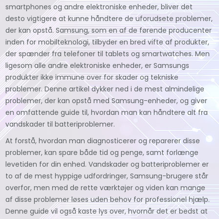
smartphones og andre elektroniske enheder, bliver det
desto vigtigere at kunne håndtere de uforudsete problemer,
der kan opstå. Samsung, som en af de førende producenter
inden for mobilteknologi, tilbyder en bred vifte af produkter,
der spænder fra telefoner til tablets og smartwatches. Men
ligesom alle andre elektroniske enheder, er Samsungs
produkter ikke immune over for skader og tekniske
problemer. Denne artikel dykker ned i de mest almindelige
problemer, der kan opstå med Samsung-enheder, og giver
en omfattende guide til, hvordan man kan håndtere alt fra
vandskader til batteriproblemer.
At forstå, hvordan man diagnosticerer og reparerer disse
problemer, kan spare både tid og penge, samt forlænge
levetiden for din enhed. Vandskader og batteriproblemer er
to af de mest hyppige udfordringer, Samsung-brugere står
overfor, men med de rette værktøjer og viden kan mange
af disse problemer løses uden behov for professionel hjælp.
Denne guide vil også kaste lys over, hvornår det er bedst at