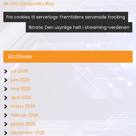
Alt Om Computers Blog
Indlægsnavigation
Fra cookies til serverlogs: Fremtidens serverside tracking
Bitrate: Den usynlige helt i streaming-verdenen
Archives
juli 2026
juni 2026
maj 2026
april 2026
marts 2026
februar 2026
januar 2026
december 2025