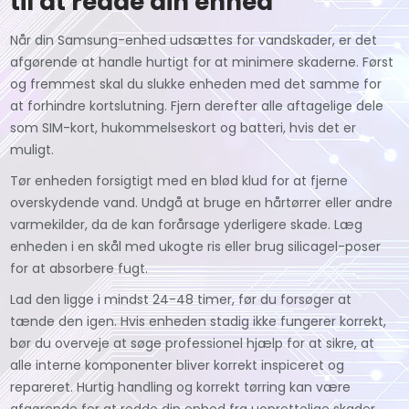
til at redde din enhed
Når din Samsung-enhed udsættes for vandskader, er det
afgørende at handle hurtigt for at minimere skaderne. Først
og fremmest skal du slukke enheden med det samme for
at forhindre kortslutning. Fjern derefter alle aftagelige dele
som SIM-kort, hukommelseskort og batteri, hvis det er
muligt.
Tør enheden forsigtigt med en blød klud for at fjerne
overskydende vand. Undgå at bruge en hårtørrer eller andre
varmekilder, da de kan forårsage yderligere skade. Læg
enheden i en skål med ukogte ris eller brug silicagel-poser
for at absorbere fugt.
Lad den ligge i mindst 24-48 timer, før du forsøger at
tænde den igen. Hvis enheden stadig ikke fungerer korrekt,
bør du overveje at søge professionel hjælp for at sikre, at
alle interne komponenter bliver korrekt inspiceret og
repareret. Hurtig handling og korrekt tørring kan være
afgørende for at redde din enhed fra uoprettelige skader.