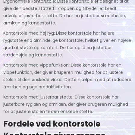
Ergonomiske kontorstole: Disse kontorstole er designet til at
give den bedste støtte til kroppen og tilbyder et bredt
udvalg af justerbar støtte. De har en justerbar sædehøjde,
armlæn og lændestøtte.
Kontorstole med høj ryg: Disse kontorstole har højere
rygstøtte end almindelige kontorstole, hvilket giver en højere
grad af støtte og komfort. De har også en justerbar
sædehøjde og lændestøtte.
Kontorstole med vippefunktion: Disse kontorstole har en
vippefunktion, der giver brugeren mulighed for at justere
stolen til den ønskede vinkel. Dette hjælper med at reducere
træthed og øge produktiviteten.
Kontorstole med justerbar støtte: Disse kontorstole har
justerbare ryglæn og armlæn, der giver brugeren mulighed
for at justere stolen til den ønskede støtte.
Fordele ved kontorstole