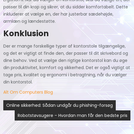
passer til din krop og sikrer, at du sidder komfortabelt. Dette
inkluderer at vælge en, der har justerbar sædehøjde,
armlæn og lændestøtte.
Konklusion
Der er mange forskellige typer af kontorstole tilgængelige,
og det er vigtigt at finde den, der passer til dit skrivebord og
dine behov. Ved at vælge den rigtige kontorstol kan du øge
din produktivitet, komfort og sikkerhed. Det er også vigtigt at
tage pris, kvalitet og ergonomi i betragtning, når du vælger
din kontorstol.
Alt Om Computers Blog
Indlægsnavigation
Online sikkerhed: Sådan undgår du phishing-forsøg
Robotstøvsugere – Hvordan man får den bedste pris