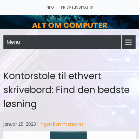
Skip
INFO
PRIVATLIVSPOLITIK
to
content
ALT OM COMPUTER
Menu
Kontorstole til ethvert
skrivebord: Find den bedste
løsning
januar 28, 2023
|
Ingen kommentarer