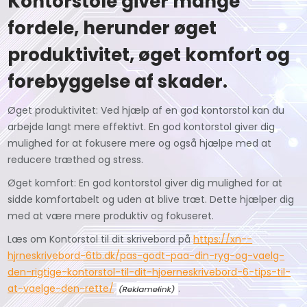
Kontorstole giver mange
fordele, herunder øget
produktivitet, øget komfort og
forebyggelse af skader.
Øget produktivitet: Ved hjælp af en god kontorstol kan du
arbejde langt mere effektivt. En god kontorstol giver dig
mulighed for at fokusere mere og også hjælpe med at
reducere træthed og stress.
Øget komfort: En god kontorstol giver dig mulighed for at
sidde komfortabelt og uden at blive træt. Dette hjælper dig
med at være mere produktiv og fokuseret.
Læs om Kontorstol til dit skrivebord på
https://xn--
hjrneskrivebord-6tb.dk/pas-godt-paa-din-ryg-og-vaelg-
den-rigtige-kontorstol-til-dit-hjoerneskrivebord-6-tips-til-
at-vaelge-den-rette/
.