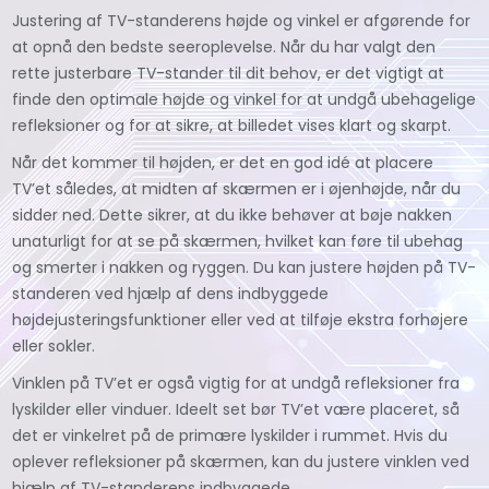
Justering af TV-standerens højde og vinkel er afgørende for
at opnå den bedste seeroplevelse. Når du har valgt den
rette justerbare TV-stander til dit behov, er det vigtigt at
finde den optimale højde og vinkel for at undgå ubehagelige
refleksioner og for at sikre, at billedet vises klart og skarpt.
Når det kommer til højden, er det en god idé at placere
TV’et således, at midten af skærmen er i øjenhøjde, når du
sidder ned. Dette sikrer, at du ikke behøver at bøje nakken
unaturligt for at se på skærmen, hvilket kan føre til ubehag
og smerter i nakken og ryggen. Du kan justere højden på TV-
standeren ved hjælp af dens indbyggede
højdejusteringsfunktioner eller ved at tilføje ekstra forhøjere
eller sokler.
Vinklen på TV’et er også vigtig for at undgå refleksioner fra
lyskilder eller vinduer. Ideelt set bør TV’et være placeret, så
det er vinkelret på de primære lyskilder i rummet. Hvis du
oplever refleksioner på skærmen, kan du justere vinklen ved
hjælp af TV-standerens indbyggede