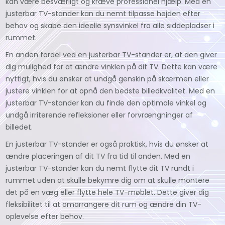
kan være besværligt og kræve professionel hjælp. Med en
justerbar TV-stander kan du nemt tilpasse højden efter
behov og skabe den ideelle synsvinkel fra alle siddepladser i
rummet.
En anden fordel ved en justerbar TV-stander er, at den giver
dig mulighed for at ændre vinklen på dit TV. Dette kan være
nyttigt, hvis du ønsker at undgå genskin på skærmen eller
justere vinklen for at opnå den bedste billedkvalitet. Med en
justerbar TV-stander kan du finde den optimale vinkel og
undgå irriterende refleksioner eller forvrængninger af
billedet.
En justerbar TV-stander er også praktisk, hvis du ønsker at
ændre placeringen af dit TV fra tid til anden. Med en
justerbar TV-stander kan du nemt flytte dit TV rundt i
rummet uden at skulle bekymre dig om at skulle montere
det på en væg eller flytte hele TV-møblet. Dette giver dig
fleksibilitet til at omarrangere dit rum og ændre din TV-
oplevelse efter behov.