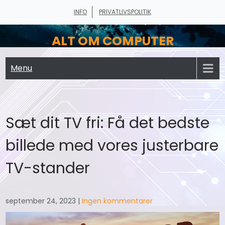
Skip
INFO
PRIVATLIVSPOLITIK
to
content
ALT OM COMPUTER
Menu
Sæt dit TV fri: Få det bedste
billede med vores justerbare
TV-stander
september 24, 2023
|
Ingen kommentarer