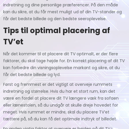
indretning og dine personlige præferencer. På den måde
kan du sikre, at du får mest muligt ud af din TV-stander og
får det bedste billede og den bedste seeroplevelse.
Tips til optimal placering af
TV’et
Når det kommer til at placere dit TV optimalt, er der flere
faktorer, du skal tage højde for. En korrekt placering af dit TV
kan forbedre din visningsoplevelse markant og sikre, at du
får det bedste billede og lyd.
Først og fremmest er det vigtigt at overveje rummets
indretning og størrelse. Hvis du har et stort rum, kan det
være en fordel at placere dit TV længere væk fra sofaen
eller lænestolen, så du undgår at skulle dreje hovedet for
meget. Hvis rummet er mindre, skal du placere TV’et
tættere på, så du kan få det optimale indtryk af billedet.
En anden vigtig faktor at overveje er højden på dit TV i