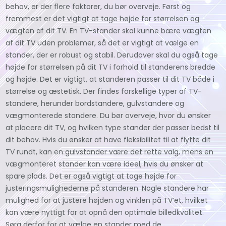
behov, er der flere faktorer, du bør overveje. Først og
fremmest er det vigtigt at tage højde for størrelsen og
vægten af dit TV. En TV-stander skal kunne bære vægten
af dit TV uden problemer, så det er vigtigt at vælge en
stander, der er robust og stabil. Derudover skal du også tage
højde for størrelsen på dit TV i forhold til standerens bredde
og højde. Det er vigtigt, at standeren passer til dit TV både i
størrelse og æstetisk. Der findes forskellige typer af TV-
standere, herunder bordstandere, gulvstandere og
vægmonterede standere. Du bør overveje, hvor du ønsker
at placere dit TV, og hvilken type stander der passer bedst til
dit behov. Hvis du ønsker at have fleksibilitet til at flytte dit
TV rundt, kan en gulvstander være det rette valg, mens en
vægmonteret stander kan være ideel, hvis du ønsker at
spare plads. Det er også vigtigt at tage højde for
justeringsmulighederne på standeren. Nogle standere har
mulighed for at justere højden og vinklen på TV’et, hvilket
kan være nyttigt for at opnå den optimale billedkvalitet.
Sørg derfor for at vælge en stander med de