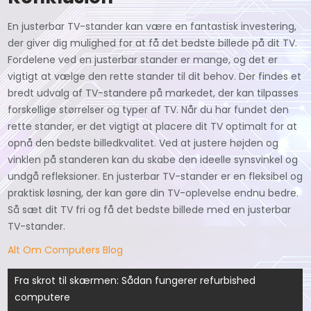
En justerbar TV-stander kan være en fantastisk investering,
der giver dig mulighed for at få det bedste billede på dit TV.
Fordelene ved en justerbar stander er mange, og det er
vigtigt at vælge den rette stander til dit behov. Der findes et
bredt udvalg af TV-standere på markedet, der kan tilpasses
forskellige størrelser og typer af TV. Når du har fundet den
rette stander, er det vigtigt at placere dit TV optimalt for at
opnå den bedste billedkvalitet. Ved at justere højden og
vinklen på standeren kan du skabe den ideelle synsvinkel og
undgå refleksioner. En justerbar TV-stander er en fleksibel og
praktisk løsning, der kan gøre din TV-oplevelse endnu bedre.
Så sæt dit TV fri og få det bedste billede med en justerbar
TV-stander.
Alt Om Computers Blog
Indlægsnavigation
Fra skrot til skærmen: Sådan fungerer refurbished
computere