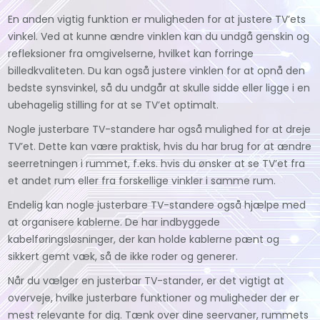
En anden vigtig funktion er muligheden for at justere TV’ets
vinkel. Ved at kunne ændre vinklen kan du undgå genskin og
refleksioner fra omgivelserne, hvilket kan forringe
billedkvaliteten. Du kan også justere vinklen for at opnå den
bedste synsvinkel, så du undgår at skulle sidde eller ligge i en
ubehagelig stilling for at se TV’et optimalt.
Nogle justerbare TV-standere har også mulighed for at dreje
TV’et. Dette kan være praktisk, hvis du har brug for at ændre
seerretningen i rummet, f.eks. hvis du ønsker at se TV’et fra
et andet rum eller fra forskellige vinkler i samme rum.
Endelig kan nogle justerbare TV-standere også hjælpe med
at organisere kablerne. De har indbyggede
kabelføringsløsninger, der kan holde kablerne pænt og
sikkert gemt væk, så de ikke roder og generer.
Når du vælger en justerbar TV-stander, er det vigtigt at
overveje, hvilke justerbare funktioner og muligheder der er
mest relevante for dig. Tænk over dine seervaner, rummets