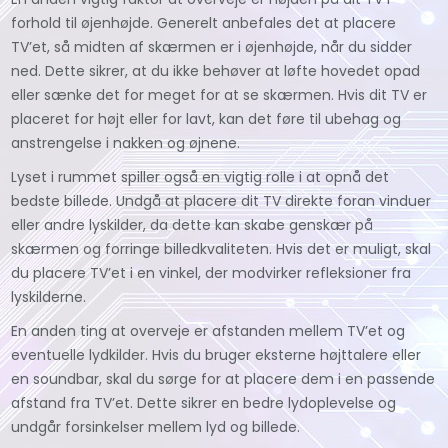
forhold til øjenhøjde. Generelt anbefales det at placere
TV’et, så midten af skærmen er i øjenhøjde, når du sidder
ned. Dette sikrer, at du ikke behøver at løfte hovedet opad
eller sænke det for meget for at se skærmen. Hvis dit TV er
placeret for højt eller for lavt, kan det føre til ubehag og
anstrengelse i nakken og øjnene.
Lyset i rummet spiller også en vigtig rolle i at opnå det
bedste billede. Undgå at placere dit TV direkte foran vinduer
eller andre lyskilder, da dette kan skabe genskær på
skærmen og forringe billedkvaliteten. Hvis det er muligt, skal
du placere TV’et i en vinkel, der modvirker refleksioner fra
lyskilderne.
En anden ting at overveje er afstanden mellem TV’et og
eventuelle lydkilder. Hvis du bruger eksterne højttalere eller
en soundbar, skal du sørge for at placere dem i en passende
afstand fra TV’et. Dette sikrer en bedre lydoplevelse og
undgår forsinkelser mellem lyd og billede.