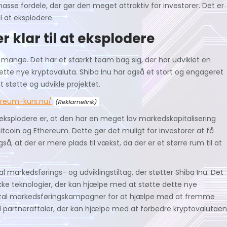
asse fordele, der gør den meget attraktiv for investorer. Det er
il at eksplodere.
r klar til at eksplodere
 er mange. Det har et stærkt team bag sig, der har udviklet en
tte nye kryptovaluta. Shiba Inu har også et stort og engageret
at støtte og udvikle projektet.
ereum-kurs.nu/
.
 at eksplodere er, at den har en meget lav markedskapitalisering
coin og Ethereum. Dette gør det muligt for investorer at få
så, at der er mere plads til vækst, da der er et større rum til at
l markedsførings- og udviklingstiltag, der støtter Shiba Inu. Det
kke teknologier, der kan hjælpe med at støtte dette nye
 antal markedsføringskampagner for at hjælpe med at fremme
 partneraftaler, der kan hjælpe med at forbedre kryptovalutaen