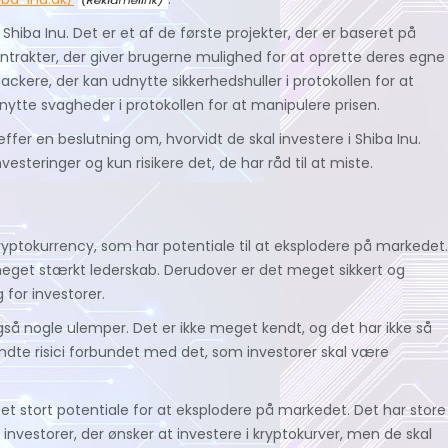
hiba Inu. Det er et af de første projekter, der er baseret på
trakter, der giver brugerne mulighed for at oprette deres egne
ckere, der kan udnytte sikkerhedshuller i protokollen for at
dnytte svagheder i protokollen for at manipulere prisen.
ræffer en beslutning om, hvorvidt de skal investere i Shiba Inu.
esteringer og kun risikere det, de har råd til at miste.
kryptokurrency, som har potentiale til at eksplodere på markedet.
meget stærkt lederskab. Derudover er det meget sikkert og
g for investorer.
også nogle ulemper. Det er ikke meget kendt, og det har ikke så
dte risici forbundet med det, som investorer skal være
r et stort potentiale for at eksplodere på markedet. Det har store
or investorer, der ønsker at investere i kryptokurver, men de skal