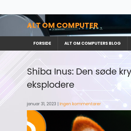
Skip
to
content
ALT OM COMPUTER
FORSIDE
ALT OM COMPUTERS BLOG
Shiba Inus: Den søde kryp
eksplodere
januar 31, 2023
|
Ingen kommentarer