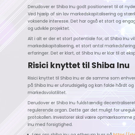
Derudover er Shiba Inu godt positioneret til at nyd
Ved hjælp af sin lav markedskapitalisering og stær
voksende interesse. Det har også et stort og engage
og udvikle projektet.
Alt i alt er der et stort potentiale for, at Shiba Inu
markedskapitalisering, et stort antal markedsførin
erfaringer. Det er klart, at Shiba Inu er klar til at 
Risici knyttet til Shiba Inu
Risici knyttet til Shiba Inu er de samme som enhver
på Shiba Inu er uforudsigelig og kan falde hårdt og 
markedsvolatilitet.
Derudover er Shiba Inu fuldstændig decentraliseret, 
regulerende organ. Dette gør det muligt for uregul
protokollen. Investorer skal være opmærksomme på 
Inu med forsigtighed.
Læs om shiba inu og etherum kurs på
https://sh