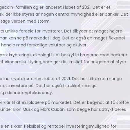
coin-familien og er lanceret i løbet af 2021. Det er et
, der ikke styres af nogen central myndighed eller banker. Det
at tage verden med storm.
ets unikke fordele for investorer. Det tilbyder et meget højere
an kan se på markedet i dag. Det er også en meget fleksibel
 handle med forskellige valutaer og aktiver.
tærk krypteringsteknologi til at beskytte brugerne mod hackere
 af økonomisk styring, som gør det muligt for brugerne at styre
a Inu kryptokurrency i løbet af 2021. Det har tiltrukket mange
r at investere på. Det har også tiltrukket mange
ing i denne kryptokurrency.
 klar til at eksplodere på markedet. Det er begyndt at få støtte
erunder Elon Musk og Mark Cuban, som begge har udtrykt deres
e en sikker, fleksibel og rentabel investeringsmulighed for