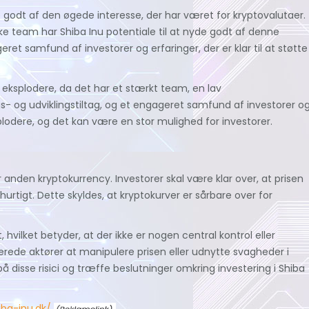
e godt af den øgede interesse, der har været for kryptovalutaer.
ke team har Shiba Inu potentiale til at nyde godt af denne
ret samfund af investorer og erfaringer, der er klar til at støtte
 vil eksplodere, da det har et stærkt team, en lav
gs- og udviklingstiltag, og et engageret samfund af investorer o
eksplodere, og det kan være en stor mulighed for investorer.
 anden kryptokurrency. Investorer skal være klar over, at prisen
hurtigt. Dette skyldes, at kryptokurver er sårbare over for
hvilket betyder, at der ikke er nogen central kontrol eller
erede aktører at manipulere prisen eller udnytte svagheder i
disse risici og træffe beslutninger omkring investering i Shiba
iba-inu.dk/
.