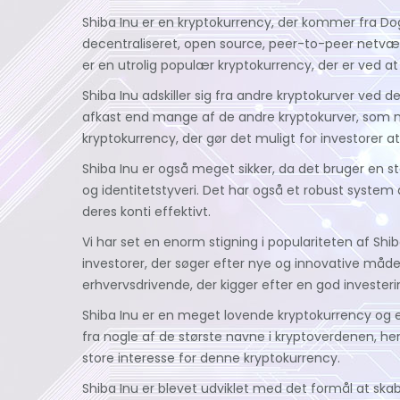
Shiba Inu er en kryptokurrency, der kommer fra Doge
decentraliseret, open source, peer-to-peer netværk
er en utrolig populær kryptokurrency, der er ved 
Shiba Inu adskiller sig fra andre kryptokurver ved d
afkast end mange af de andre kryptokurver, som m
kryptokurrency, der gør det muligt for investorer at
Shiba Inu er også meget sikker, da det bruger en s
og identitetstyveri. Det har også et robust system
deres konti effektivt.
Vi har set en enorm stigning i populariteten af Shib
investorer, der søger efter nye og innovative måde
erhvervsdrivende, der kigger efter en god invester
Shiba Inu er en meget lovende kryptokurrency og er
fra nogle af de største navne i kryptoverdenen, h
store interesse for denne kryptokurrency.
Shiba Inu er blevet udviklet med det formål at skab