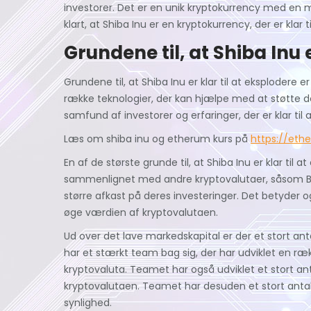
investorer. Det er en unik kryptokurrency med en m
klart, at Shiba Inu er en kryptokurrency, der er klar t
Grundene til, at Shiba Inu e
Grundene til, at Shiba Inu er klar til at eksplodere
række teknologier, der kan hjælpe med at støtte de
samfund af investorer og erfaringer, der er klar til 
Læs om shiba inu og etherum kurs på
https://eth
En af de største grunde til, at Shiba Inu er klar til
sammenlignet med andre kryptovalutaer, såsom Bit
større afkast på deres investeringer. Det betyder og
øge værdien af ​​kryptovalutaen.
Ud over det lave markedskapital er der et stort anta
har et stærkt team bag sig, der har udviklet en ræ
kryptovaluta. Teamet har også udviklet et stort
kryptovalutaen. Teamet har desuden et stort antal
synlighed.