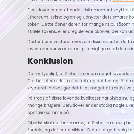
Derudover er der et andet risikomoment knyttet til S
Ethereum-teknologien og udnytter dets smarte kon
token. Dette åbner døren for mange risici, såsom ha
stjæle tokens, eller uregulerede aktører, der kan u
Derfor bør investorer overveje disse risici, før de t
Investorer bør være særligt forsigtige med deres inv
Konklusion
Det er tydeligt, at Shiba Inu er en meget lovende 
Det har et stærkt fællesskab, og det har også et 
krypteret, hvilket gør det til et meget attraktivt val
På trods af disse lovende kvaliteter har Shiba Inu 
mange brugere. Derudover er der stadig nogle uken
opmærksomme på.
Til sidst skal det bemærkes, at Shiba Inu stadig ha
fordele, og det er ret sikkert. Det er et godt valg f