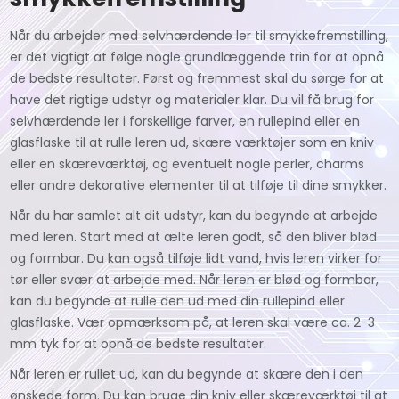
Når du arbejder med selvhærdende ler til smykkefremstilling,
er det vigtigt at følge nogle grundlæggende trin for at opnå
de bedste resultater. Først og fremmest skal du sørge for at
have det rigtige udstyr og materialer klar. Du vil få brug for
selvhærdende ler i forskellige farver, en rullepind eller en
glasflaske til at rulle leren ud, skære værktøjer som en kniv
eller en skæreværktøj, og eventuelt nogle perler, charms
eller andre dekorative elementer til at tilføje til dine smykker.
Når du har samlet alt dit udstyr, kan du begynde at arbejde
med leren. Start med at ælte leren godt, så den bliver blød
og formbar. Du kan også tilføje lidt vand, hvis leren virker for
tør eller svær at arbejde med. Når leren er blød og formbar,
kan du begynde at rulle den ud med din rullepind eller
glasflaske. Vær opmærksom på, at leren skal være ca. 2-3
mm tyk for at opnå de bedste resultater.
Når leren er rullet ud, kan du begynde at skære den i den
ønskede form. Du kan bruge din kniv eller skæreværktøj til at