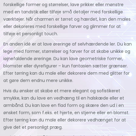
forskellige former og størrelser, lave prikker eller mønstre
med en tandstik eller tilføje små detaljer med forskellige
værktøjer. Når charmen er tørret og hærdet, kan den males
eller dekoreres med forskellige farver og glimmer for at
tilføje et personligt touch.
En anden idé er at lave øreringe af selvhærdende ler. Du kan
lege med former, størrelser og farver for at skabe unikke og
iøjnefaldende øreringe. Du kan lave geometriske former,
blomster eller dyrefigurer – kun fantasien sætter grænser.
Efter tørring kan du male eller dekorere dem med glitter for
at gøre dem endnu mere unikke.
Hvis du ønsker at skabe et mere elegant og sofistikeret
smykke, kan du lave en vedhæng til en halskæde eller et
armbånd. Du kan lave en flad form og skære den ud i en
ønsket form, som f.eks. et hjerte, en stjerne eller en blomst.
Efter tørring kan du male eller dekorere vedhænget for at
give det et personligt præg.