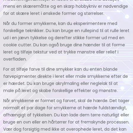
mens en skæremåtte og en skarp hobbykniv er nødvendige
for at skære leret i ønskede former og størrelser.
Når du former smykkerne, kan du eksperimentere med
forskellige teknikker. Du kan bruge en rullepind til at rulle leret
ud i en jævn tykkelse og derefter stikke former ud med en
cookie cutter. Du kan også bruge dine hænder til at forme
leret og tilføje tekstur ved at trykke mønstre eller relief i
overfladen.
For at tilføje farve til dine smykker kan du enten blande
farvepigmenter direkte i leret eller male smykkerne efter de
er hærdet. Du kan bruge akrylmaling eller neglelak til at
male på leret og skabe forskellige effekter og mønstre.
Når smykkerne er formet og farvet, skal de hærde. Det tager
normalt et par dage for smykkerne at hærde fuldstændigt,
afhængigt af tykkelsen. Du kan lade dem tørre naturligt eller
bruge en ovn eller en hårtørrer for at fremskynde processen.
Vær dog forsigtig med ikke at overophede leret, da det kan