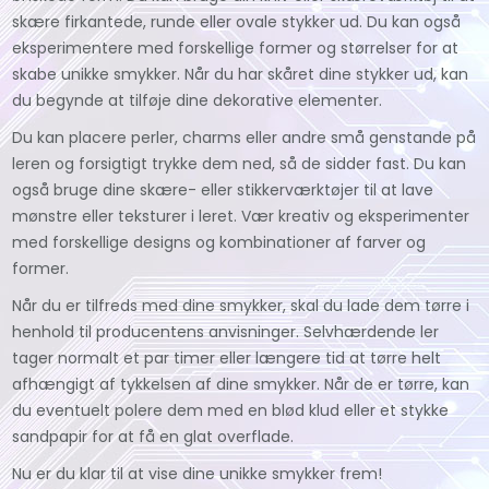
skære firkantede, runde eller ovale stykker ud. Du kan også
eksperimentere med forskellige former og størrelser for at
skabe unikke smykker. Når du har skåret dine stykker ud, kan
du begynde at tilføje dine dekorative elementer.
Du kan placere perler, charms eller andre små genstande på
leren og forsigtigt trykke dem ned, så de sidder fast. Du kan
også bruge dine skære- eller stikkerværktøjer til at lave
mønstre eller teksturer i leret. Vær kreativ og eksperimenter
med forskellige designs og kombinationer af farver og
former.
Når du er tilfreds med dine smykker, skal du lade dem tørre i
henhold til producentens anvisninger. Selvhærdende ler
tager normalt et par timer eller længere tid at tørre helt
afhængigt af tykkelsen af dine smykker. Når de er tørre, kan
du eventuelt polere dem med en blød klud eller et stykke
sandpapir for at få en glat overflade.
Nu er du klar til at vise dine unikke smykker frem!