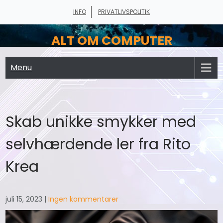
Skip
INFO
PRIVATLIVSPOLITIK
to
content
ALT OM COMPUTER
Menu
Skab unikke smykker med
selvhærdende ler fra Rito
Krea
juli 15, 2023
|
Ingen kommentarer