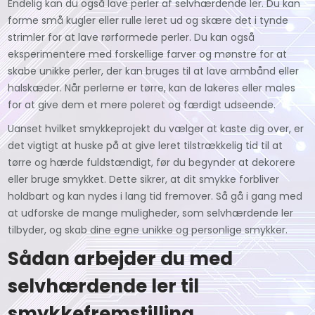
Endelig kan du også lave perler af selvhærdende ler. Du kan
forme små kugler eller rulle leret ud og skære det i tynde
strimler for at lave rørformede perler. Du kan også
eksperimentere med forskellige farver og mønstre for at
skabe unikke perler, der kan bruges til at lave armbånd eller
halskæder. Når perlerne er tørre, kan de lakeres eller males
for at give dem et mere poleret og færdigt udseende.
Uanset hvilket smykkeprojekt du vælger at kaste dig over, er
det vigtigt at huske på at give leret tilstrækkelig tid til at
tørre og hærde fuldstændigt, før du begynder at dekorere
eller bruge smykket. Dette sikrer, at dit smykke forbliver
holdbart og kan nydes i lang tid fremover. Så gå i gang med
at udforske de mange muligheder, som selvhærdende ler
tilbyder, og skab dine egne unikke og personlige smykker.
Sådan arbejder du med
selvhærdende ler til
smykkefremstilling