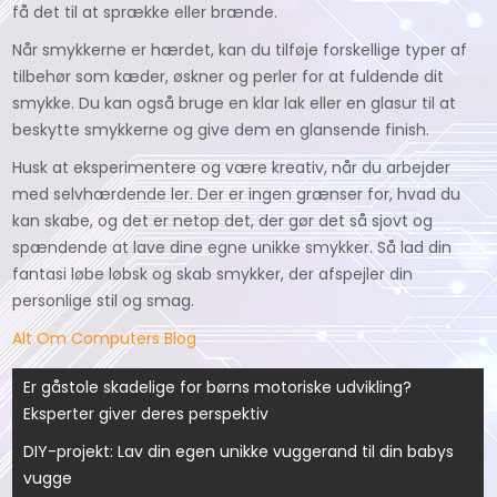
få det til at sprække eller brænde.
Når smykkerne er hærdet, kan du tilføje forskellige typer af
tilbehør som kæder, øskner og perler for at fuldende dit
smykke. Du kan også bruge en klar lak eller en glasur til at
beskytte smykkerne og give dem en glansende finish.
Husk at eksperimentere og være kreativ, når du arbejder
med selvhærdende ler. Der er ingen grænser for, hvad du
kan skabe, og det er netop det, der gør det så sjovt og
spændende at lave dine egne unikke smykker. Så lad din
fantasi løbe løbsk og skab smykker, der afspejler din
personlige stil og smag.
Alt Om Computers Blog
Indlægsnavigation
Er gåstole skadelige for børns motoriske udvikling?
Eksperter giver deres perspektiv
DIY-projekt: Lav din egen unikke vuggerand til din babys
vugge