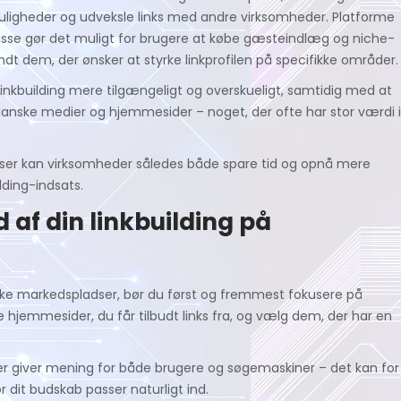
ligheder og udveksle links med andre virksomheder. Platforme
isse gør det muligt for brugere at købe gæsteindlæg og niche-
andt dem, der ønsker at styrke linkprofilen på specifikke områder.
 linkbuilding mere tilgængeligt og overskueligt, samtidig med at
anske medier og hjemmesider – noget, der ofte har stor værdi i
ser kan virksomheder således både spare tid og opnå mere
lding-indsats.
d af din linkbuilding på
nske markedspladser, bør du først og fremmest fokusere på
e hjemmesider, du får tilbudt links fra, og vælg dem, der har en
er giver mening for både brugere og søgemaskiner – det kan for
r dit budskab passer naturligt ind.