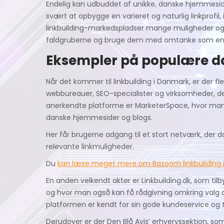
Endelig kan udbuddet af unikke, danske hjemmesi
svært at opbygge en varieret og naturlig linkprofil
linkbuilding-markedspladser mange muligheder o
faldgruberne og bruge dem med omtanke som en d
Eksempler på populære d
Når det kommer til linkbuilding i Danmark, er der 
webbureauer, SEO-specialister og virksomheder, der
anerkendte platforme er MarketerSpace, hvor man 
danske hjemmesider og blogs.
Her får brugerne adgang til et stort netværk, der d
relevante linkmuligheder.
Du
kan læse meget mere om Bazoom linkbuilding 
En anden velkendt aktør er Linkbuilding.dk, som til
og hvor man også kan få rådgivning omkring valg a
platformen er kendt for sin gode kundeservice og 
Derudover er der Den Blå Avis’ erhvervssektion, som