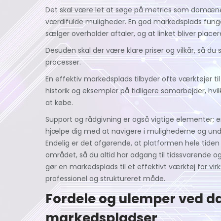
Det skal være let at søge på metrics som domæneaut
værdifulde muligheder. En god markedsplads fung
sælger overholder aftaler, og at linket bliver placere
Desuden skal der være klare priser og vilkår, så d
processer.
En effektiv markedsplads tilbyder ofte værktøjer ti
historik og eksempler på tidligere samarbejder, hvilk
at købe.
Support og rådgivning er også vigtige elementer
hjælpe dig med at navigere i mulighederne og und
Endelig er det afgørende, at platformen hele tiden
området, så du altid har adgang til tidssvarende og
gør en markedsplads til et effektivt værktøj for vi
professionel og struktureret måde.
Fordele og ulemper ved da
markedspladser