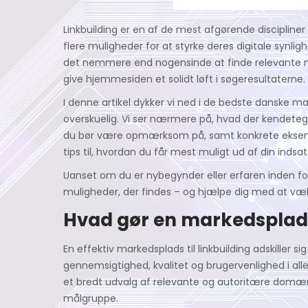
Linkbuilding er en af de mest afgørende discipline
flere muligheder for at styrke deres digitale synl
det nemmere end nogensinde at finde relevante m
give hjemmesiden et solidt løft i søgeresultaterne.
I denne artikel dykker vi ned i de bedste danske ma
overskuelig. Vi ser nærmere på, hvad der kendeteg
du bør være opmærksom på, samt konkrete eksempl
tips til, hvordan du får mest muligt ud af din indsa
Uanset om du er nybegynder eller erfaren inden for 
muligheder, der findes – og hjælpe dig med at vælge
Hvad gør en markedsplads e
En effektiv markedsplads til linkbuilding adskiller s
gennemsigtighed, kvalitet og brugervenlighed i all
et bredt udvalg af relevante og autoritære domæne
målgruppe.