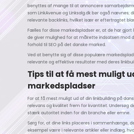
benyttes af mange til at annoncere samarbejdsmu
som LinkAvenue og Linksalg.dk bør også nævnes; d
relevante backlinks, hvilket især er eftertragtet bl
Fælles for disse markedspladser er, at de har gjort
de giver mulighed for at målrette indsatsen mod d
forhold til SEO på det danske marked.
Ved at benytte sig af disse populære markedsplad
relevante og effektive resultater med deres linkbui
Tips til at få mest muligt u
markedspladser
For at få mest muligt ud af din linkbuilding på da
relevans og kvalitet frem for kvantitet. Undersøg d
stærk autoritet inden for din branche eller emne.
Sørg for, at dine links placeres i sammenhænge, d
eksempel være i relevante artikler eller indlæg, hvo