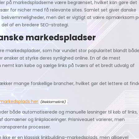
der på markedspladserne være begrænset, hvilket kan gøre det
, især for nicher med få relevante sites. Samlet set giver danske
g bekvemmeligheder, men det er vigtigt at være opmærksom p
el af en bredere SEO-strategi.
anske markedspladser
flere markedspladser, som har vundet stor popularitet blandt båd
 ønsker at styrke deres synlighed online. En af de mest
nemt kan købe og sælge links på tværs af et bredt udvalg af
ækker mange forskellige brancher, hvilket gør det lettere at find
markedsplads her
.
byder både automatiserede og manuelle løsninger til køb af links,
f domæner og linkplaceringer. Prisniveauet varierer, men
transparente processer.
 ikke er en klassisk linkbuilding-markedsplads, men alligevel