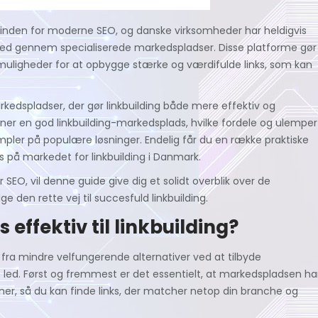
r inden for moderne SEO, og danske virksomheder har heldigvis
ighed gennem specialiserede markedspladser. Disse platforme gør
uligheder for at opbygge stærke og værdifulde links, som kan
rkedspladser, der gør linkbuilding både mere effektiv og
ner en god linkbuilding-markedsplads, hvilke fordele og ulemper
er på populære løsninger. Endelig får du en række praktiske
ts på markedet for linkbuilding i Danmark.
SEO, vil denne guide give dig et solidt overblik over de
 den rette vej til succesfuld linkbuilding.
ffektiv til linkbuilding?
ig fra mindre velfungerende alternativer ved at tilbyde
e led. Først og fremmest er det essentielt, at markedspladsen ha
r, så du kan finde links, der matcher netop din branche og