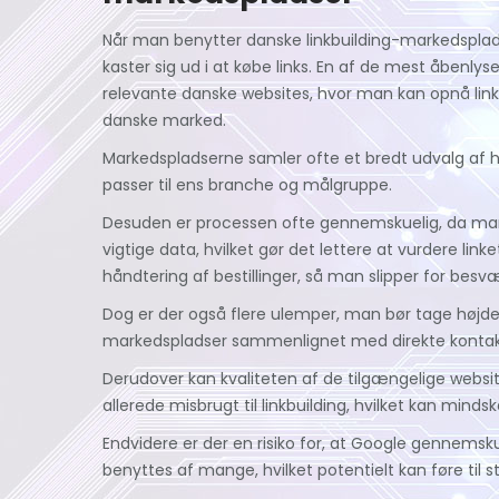
Når man benytter danske linkbuilding-markedsplads
kaster sig ud i at købe links. En af de mest åbenlys
relevante danske websites, hvor man kan opnå links
danske marked.
Markedspladserne samler ofte et bredt udvalg af h
passer til ens branche og målgruppe.
Desuden er processen ofte gennemskuelig, da man 
vigtige data, hvilket gør det lettere at vurdere l
håndtering af bestillinger, så man slipper for be
Dog er der også flere ulemper, man bør tage højde 
markedspladser sammenlignet med direkte kontakt
Derudover kan kvaliteten af de tilgængelige websites
allerede misbrugt til linkbuilding, hvilket kan mind
Endvidere er der en risiko for, at Google gennems
benyttes af mange, hvilket potentielt kan føre til str