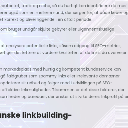
oritet, trafik og niche, så du hurtigt kan identificere de mest
erer også som en mellemmand, der sørger for, at både køber o
t korrekt og bliver liggende i en aftalt periode.
u som bruger undgår skjulte gebyrer eller uigennemskuelige
l at analysere potentielle links, såsom adgang til SEO-metrics,
et gør det lettere at vurdere kvaliteten af de links, du overvejer
; en markedsplads med hurtig og kompetent kundeservice kan
gå faldgruber som spammy links eller irrelevante domæner.
 opdaterer sit udbud og følger med i udviklingen på SEO-
 effektive linkmuligheder. Tilsammen er det disse faktorer, der
rksomheder og bureauer, der ønsker at styrke deres linkprofil på e
nske linkbuilding-