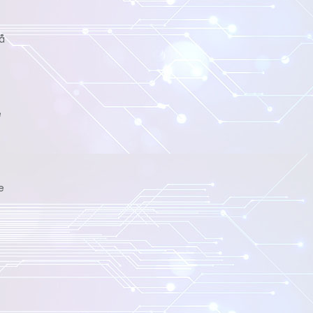
å
e
e