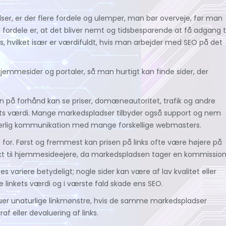
er, er der flere fordele og ulemper, man bør overveje, før man
e fordele er, at det bliver nemt og tidsbesparende at få adgang ti
, hvilket især er værdifuldt, hvis man arbejder med SEO på det
jemmesider og portaler, så man hurtigt kan finde sider, der
på forhånd kan se priser, domæneautoritet, trafik og andre
inkets værdi. Mange markedspladser tilbyder også support og nem
sværlig kommunikation med mange forskellige webmasters.
for. Først og fremmest kan prisen på links ofte være højere på
 til hjemmesideejere, da markedspladsen tager en kommission
 variere betydeligt; nogle sider kan være af lav kvalitet eller
ske linkets værdi og i værste fald skade ens SEO.
kuer unaturlige linkmønstre, hvis de samme markedspladser
af eller devaluering af links.