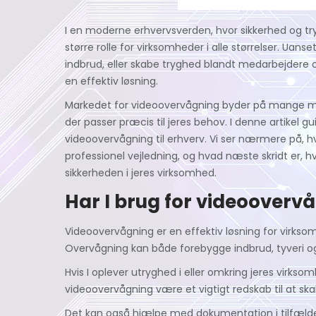
I en moderne erhvervsverden, hvor sikkerhed og try
større rolle for virksomheder i alle størrelser. Ua
indbrud, eller skabe tryghed blandt medarbejdere
en effektiv løsning.
Markedet for videoovervågning byder på mange mul
der passer præcis til jeres behov. I denne artikel g
videoovervågning til erhverv. Vi ser nærmere på, 
professionel vejledning, og hvad næste skridt er, h
sikkerheden i jeres virksomhed.
Har I brug for videooverv
Videoovervågning er en effektiv løsning for virkso
Overvågning kan både forebygge indbrud, tyveri 
Hvis I oplever utryghed i eller omkring jeres virksom
videoovervågning være et vigtigt redskab til at ska
Det kan også hjælpe med dokumentation i tilfælde af 