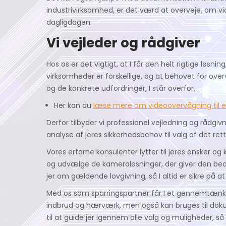
industrivirksomhed, er det værd at overveje, om vid
dagligdagen.
Vi vejleder og rådgiver
Hos os er det vigtigt, at I får den helt rigtige løsni
virksomheder er forskellige, og at behovet for ov
og de konkrete udfordringer, I står overfor.
Her kan du
læse mere om videoovervågning til e
Derfor tilbyder vi professionel vejledning og rådgi
analyse af jeres sikkerhedsbehov til valg af det re
Vores erfarne konsulenter lytter til jeres ønsker og
og udvælge de kameraløsninger, der giver den bed
jer om gældende lovgivning, så I altid er sikre på 
Med os som sparringspartner får I et gennemtænkt
indbrud og hærværk, men også kan bruges til dokume
til at guide jer igennem alle valg og muligheder, så