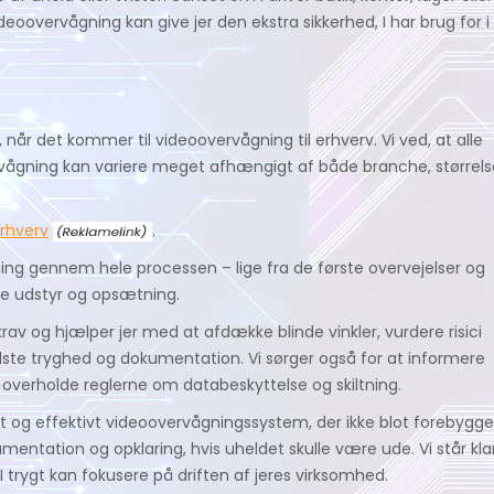
eoovervågning kan give jer den ekstra sikkerhed, I har brug for i
ng, når det kommer til videoovervågning til erhverv. Vi ved, at alle
ervågning kan variere meget afhængigt af både branche, størrels
rhverv
.
vning gennem hele processen – lige fra de første overvejelser og
tte udstyr og opsætning.
 krav og hjælper jer med at afdække blinde vinkler, vurdere risici
ste tryghed og dokumentation. Vi sørger også for at informere
at overholde reglerne om databeskyttelse og skiltning.
 og effektivt videoovervågningssystem, der ikke blot forebygge
ntation og opklaring, hvis uheldet skulle være ude. Vi står kla
 I trygt kan fokusere på driften af jeres virksomhed.