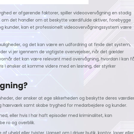
ghed er afgørende faktorer, spiller videoovervågning en stadig
nset om det handler om at beskytte værdifulde aktiver, forebygge
 og kunder, kan et professionelt videoovervågningssystem være
igheder, og det kan være en udfordring at finde det system,
uider vi jer igennem de vigtigste overvejelser, når det gælder
hvornår det kan være relevant med overvågning, hvordan I kan f
vis I ønsker at komme videre med en løsning, der styrker
ågning?
mheder, der ønsker at øge sikkerheden og beskytte deres værdier
og hærværk samt skabe tryghed for medarbejdere og kunder.
hed, eller hvis I har haft episoder med kriminalitet, kan
be ro og overblik.
uheld eller tvister. Uanset om I driver butik, kontor, lager eller